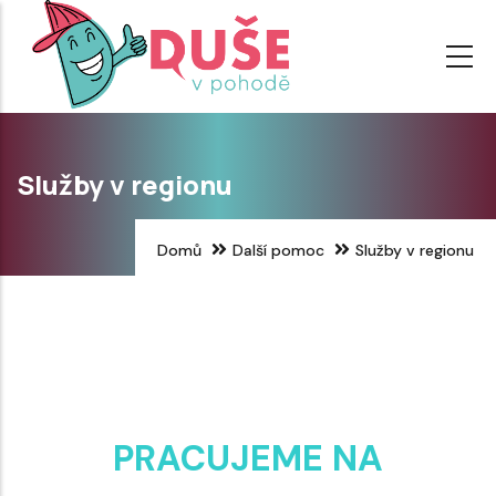
Přejít
k
hlavnímu
obsahu
Služby v regionu
Domů
Další pomoc
Služby v regionu
PRACUJEME NA