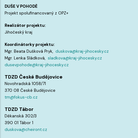
DUŠE V POHODĚ
Projekt spolufinancovaný z OPZ+
Realizátor projektu:
Jihočeský kraj
Koordinátorky projektu:
Mgr. Beata Dušková Pryk,
duskova@kraj-jihocesky.cz
Mgr. Lenka Sládková,
sladkova@kraj-jihocesky.cz
dusevpohode@kraj-jihocesky.cz
TDZD České Budějovice
Novohradská 1058/71
370 08 České Budějovice
tm@fokus-cb.cz
TDZD Tábor
Děkanská 302/3
390 01 Tábor 1
duskova@cheiront.cz